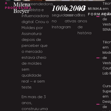
Milena
Técn
A
Empreendedora,
100k
+2000
+3
PROFESSORA
em
Breyer
MINHA
modelista e
Mod
FORMAÇÃ
seguidores
assinantes
3
influenciadora
de
no
ativas
anos
digital. Criou o
Vest
Instagram
de
Moldes por
SENA
história
Assinatura
depois de
Técn
perceber que
em
o mercado
Mod
estava cheio
de
Vest
de moldes
Cout
sem
Lab 
qualidade
real — e sem
Curs
teste.
Supe
em
Em mais de 3
Desi
anos,
de
construiu uma