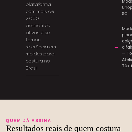
Mod
plataforma
Unop
com mais de
SC
2.000
assinantes
Mod
ativas e se
plan
tornou
calç
referência em
alfai
— T
moldes para
Ateli
costura no
Têxti
Brasil.
QUEM JÁ ASSINA
Resultados reais de quem costura