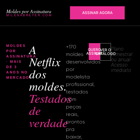
Moldes por Assinatura
ASSINAR AGORA
MILENABREYER.COM
A
MOLDES
+170
Plano
QUERO
VER O
POR
ASSINAR
trimestral
moldes
CATÁLOGO
Netflix
ASSINATURA
ou anual ·
desenvolvidos
· MAIS
Acesso
DE 3
dos
por
imediato
ANOS NO
modelista
MERCADO
moldes.
profissional,
testados
Testados
com
de
peças
reais,
verdade
prontos
pra
baixar,