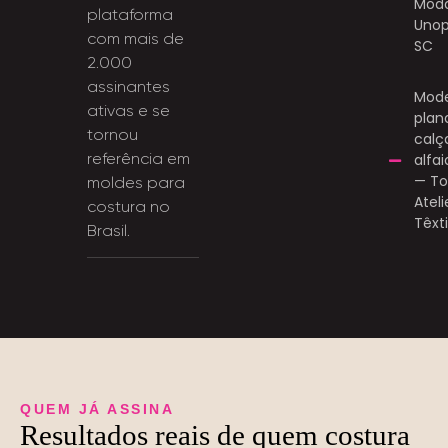
Mod
plataforma
Unop
com mais de
SC
2.000
assinantes
Mod
ativas e se
plan
tornou
calç
referência em
alfai
— T
moldes para
Ateli
costura no
Têxti
Brasil.
QUEM JÁ ASSINA
Resultados reais de quem costura