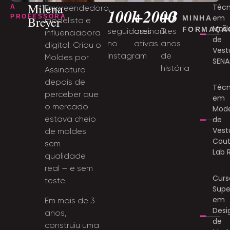
Milena
Técn
A
Empreendedora,
100k
+2000
+3
PROFESSORA
em
Breyer
MINHA
modelista e
Mod
FORMAÇÃ
seguidores
assinantes
3
influenciadora
de
no
ativas
anos
digital. Criou o
Vest
Instagram
de
Moldes por
SENA
história
Assinatura
depois de
Técn
perceber que
em
o mercado
Mod
estava cheio
de
Vest
de moldes
Cout
sem
Lab 
qualidade
real — e sem
Curs
teste.
Supe
em
Em mais de 3
Desi
anos,
de
construiu uma