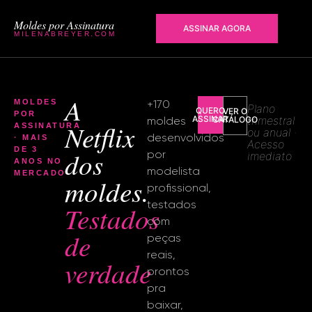
Moldes por Assinatura
ASSINAR AGORA
MILENABREYER.COM
A
MOLDES
+170
Plano
QUERO
VER O
POR
ASSINAR
trimestral
moldes
CATÁLOGO
Netflix
ASSINATURA
ou anual ·
desenvolvidos
· MAIS
Acesso
DE 3
dos
por
imediato
ANOS NO
modelista
MERCADO
moldes.
profissional,
testados
Testados
com
de
peças
reais,
verdade
prontos
pra
baixar,